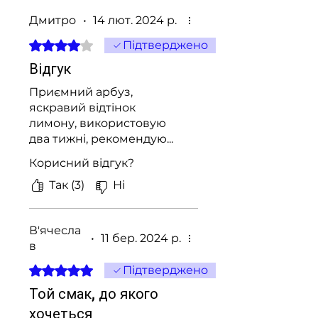
Дмитро
•
14 лют. 2024 р.
Оцінка: 4 із 5 зірочок.
Підтверджено
Відгук
Приємний арбуз,
яскравий відтінок
лимону, використовую
два тижні, рекомендую...
Корисний відгук?
Так (3)
Ні
В'ячесла
•
11 бер. 2024 р.
в
Оцінка: 5 із 5 зірочок.
Підтверджено
Той смак, до якого
хочеться