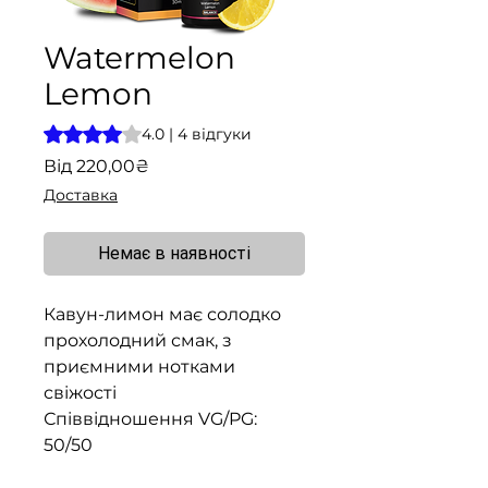
Watermelon
Lemon
Рейтинг: 4.0 із 5 зірок на основі 4 відгуків
4.0 | 4 відгуки
За
Від
220,00₴
розпродажем
Доставка
Немає в наявності
Кавун-лимон має солодко
прохолодний смак, з
приємними нотками
свіжості
Співвідношення VG/PG:
50/50