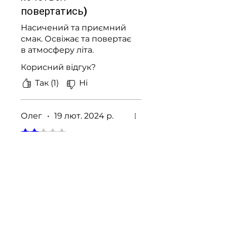
повертатись)
Насичений та приємний
смак. Освіжає та повертає
в атмосферу літа.
Корисний відгук?
Так (1)
Ні
Олег
•
19 лют. 2024 р.
Оцінка: 2 із 5 зірочок.
Не найкраще
поєднання
Синтетичний смак
здалеку нагадує,на щось з
лимоном,кислинка
відсутня.
На кожен день не підійде.