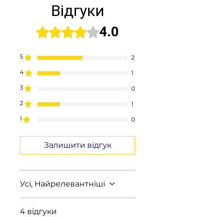
Відгуки
4.0
Оцінка: 4 із 5 зірочок.
5
2
4
1
3
0
2
1
1
0
Залишити відгук
Усі, Найрелевантніші
4 відгуки