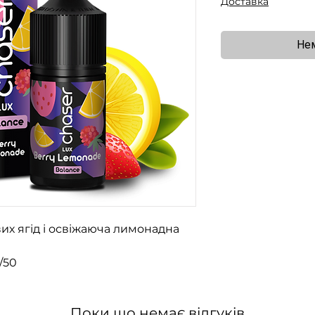
Доставка
Нем
их ягід і освіжаюча лимонадна
/50
Поки що немає відгуків