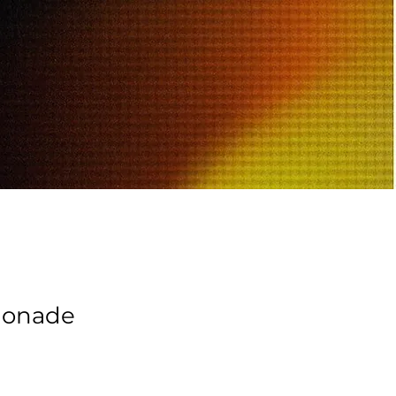
monade
продажем