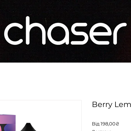
Berry Le
За
Від
198,00₴
роз