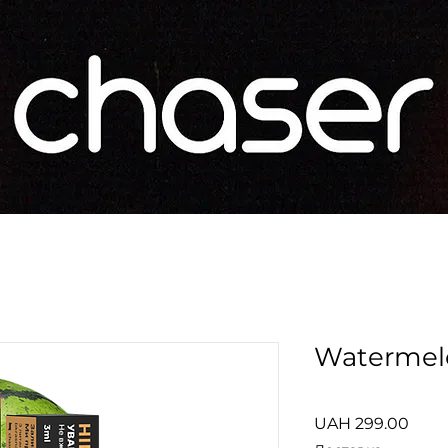
Watermel
Price
UAH 299.00