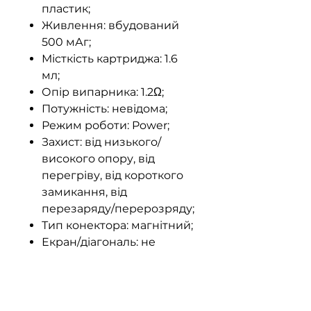
пластик;
Живлення: вбудований
500 мАг;
Місткість картриджа: 1.6
мл;
Опір випарника: 1.2Ω;
Потужність: невідома;
Режим роботи: Power;
Захист: від низького/
високого опору, від
перегріву, від короткого
замикання, від
перезаряду/перерозряду;
Тип конектора: магнітний;
Екран/діагональ: не
передбачено;
Порт/струм заряджання:
Type-C, струм зарядки 1А.