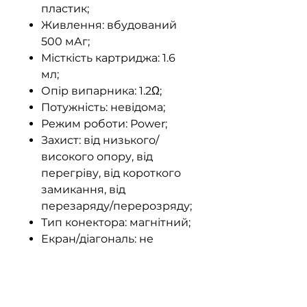
пластик;
Живлення: вбудований
500 мАг;
Місткість картриджа: 1.6
мл;
Опір випарника: 1.2Ω;
Потужність: невідома;
Режим роботи: Power;
Захист: від низького/
високого опору, від
перегріву, від короткого
замикання, від
перезаряду/перерозряду;
Тип конектора: магнітний;
Екран/діагональ: не
передбачено;
Порт/струм заряджання:
Type-C, струм зарядки 1А.