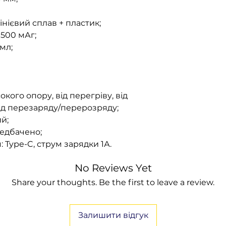
нієвий сплав + пластик;
500 мАг;
 мл;
окого опору, від перегріву, від
ід перезаряду/перерозряду;
й;
редбачено;
 Type-C, струм зарядки 1А.
No Reviews Yet
Share your thoughts. Be the first to leave a review.
Залишити відгук