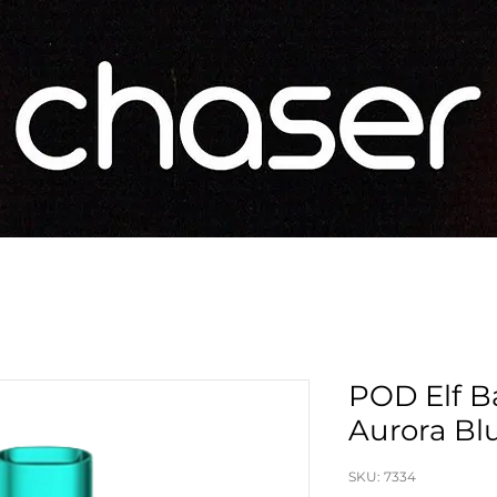
POD Elf B
Aurora Bl
SKU: 7334