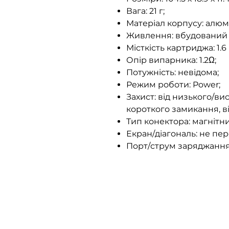
Вага: 21 г;
Матеріал корпусу: алюмі
Живлення: вбудований 
Місткість картриджа: 1.6
Опір випарника: 1.2Ω;
Потужність: невідома;
Режим роботи: Power;
Захист: від низького/вис
короткого замикання, в
Тип конектора: магнітни
Екран/діагональ: не пе
Порт/струм заряджання: