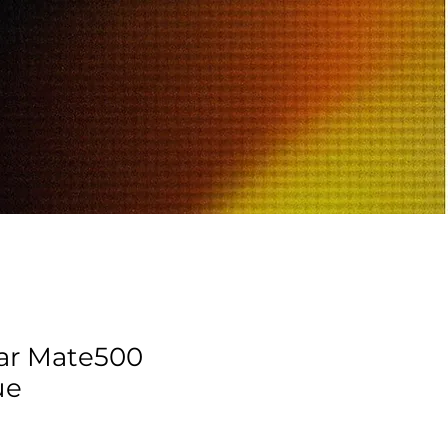
ar Mate500
ue