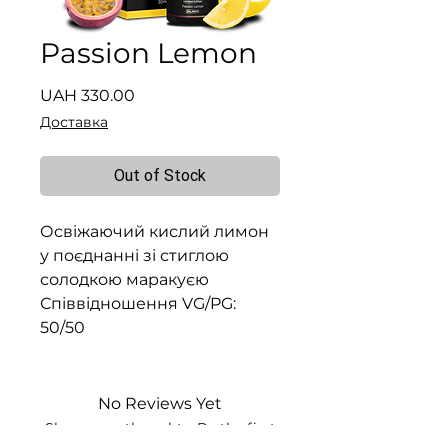
Passion Lemon
Price
UAH 330.00
Доставка
Out of Stock
Освіжаючий кислий лимон
у поєднанні зі стиглою
солодкою маракуєю
Співвідношення VG/PG:
50/50
No Reviews Yet
Share your thoughts. Be the first
to leave a review.