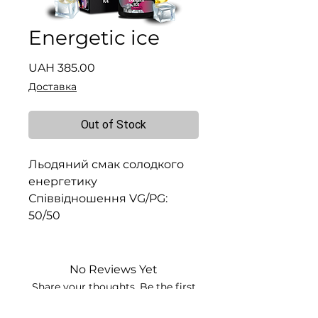
Energetic ice
Price
UAH 385.00
Доставка
Out of Stock
Льодяний смак солодкого
енергетику
Співвідношення VG/PG:
50/50
No Reviews Yet
Share your thoughts. Be the first
to leave a review.