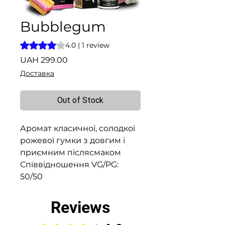
Bubblegum
Rating is 4.0 out of five stars based on 1 review
4.0 | 1 review
Price
UAH 299.00
Доставка
Out of Stock
Аромат класичної, солодкої
рожевої гумки з довгим і
приємним післясмаком
Співвідношення VG/PG:
50/50
Reviews