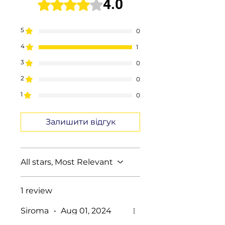
4.0
Rated 4 out of 5 stars.
5
0
4
1
3
0
2
0
1
0
Залишити відгук
All stars, Most Relevant
1 review
Siroma
•
Aug 01, 2024