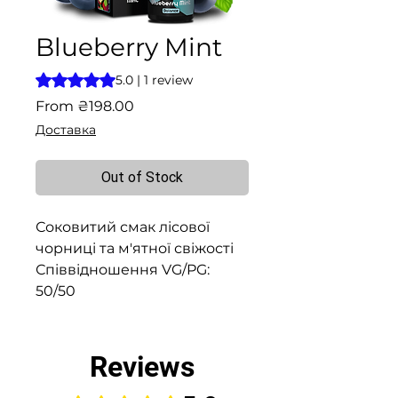
Blueberry Mint
Rating is 5.0 out of five stars based on 1 review
5.0 | 1 review
Sale
From
₴198.00
Price
Доставка
Out of Stock
Соковитий смак лісової
чорниці та м'ятної свіжості
Співвідношення VG/PG:
50/50
Reviews