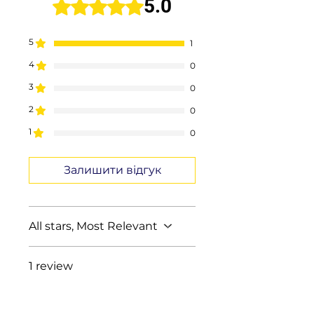
5.0
Rated 5 out of 5 stars.
5
1
4
0
3
0
2
0
1
0
Залишити відгук
All stars, Most Relevant
1 review
Иван
•
Feb 09, 2024