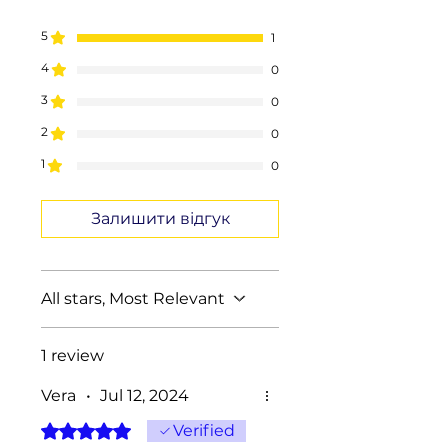
5
1
4
0
3
0
2
0
1
0
Залишити відгук
All stars, Most Relevant
1 review
Vera
•
Jul 12, 2024
Rated 5 out of 5 stars.
Verified