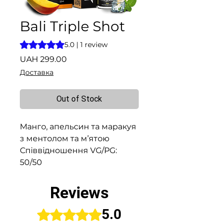
Bali Triple Shot
Rating is 5.0 out of five stars based on 1 review
5.0 | 1 review
Price
UAH 299.00
Доставка
Out of Stock
Манго, апельсин та маракуя
з ментолом та м’ятою
Співвідношення VG/PG:
50/50
Reviews
5.0
Rated 5 out of 5 stars.