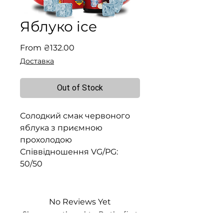
Яблуко ice
Sale
From
₴132.00
Price
Доставка
Out of Stock
Солодкий смак червоного
яблука з приємною
прохолодою
Співвідношення VG/PG:
50/50
No Reviews Yet
Share your thoughts. Be the first
to leave a review.