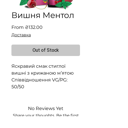
Вишня Ментол
Sale
From
₴132.00
Price
Доставка
Out of Stock
Яскравий смак стиглої
вишні з крижаною м’ятою
Співвідношення VG/PG:
50/50
No Reviews Yet
Share your thoughts. Be the first
to leave a review.