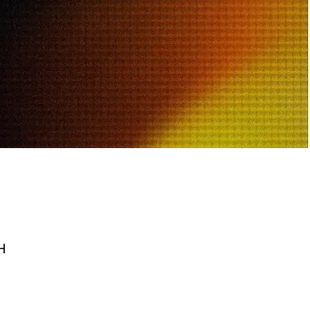
н
le
ice