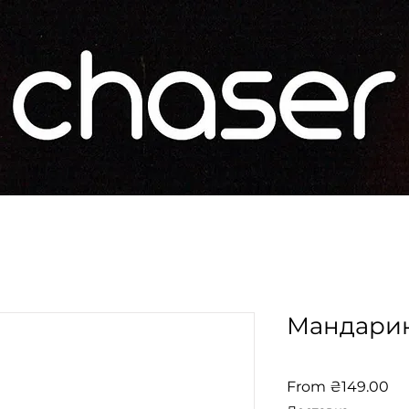
Мандари
Sa
From
₴149.00
Pr