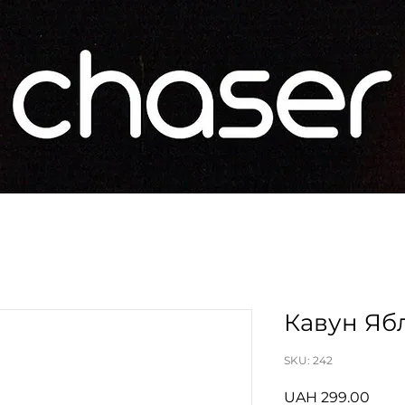
Кавун Яб
SKU: 242
Price
UAH 299.00