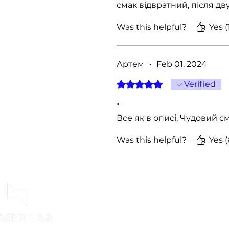
смак відвратний, після дв
Was this helpful?
Yes (
Артем
•
Feb 01, 2024
Rated 5 out of 5 stars.
Verified
.
Все як в описі. Чудовий см
Was this helpful?
Yes (