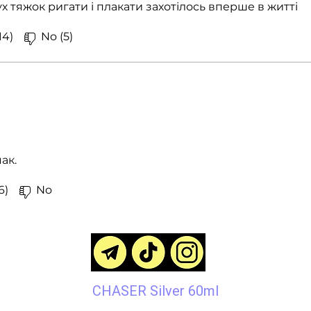
ух тяжок ригати і плакати захотілось вперше в житті
14)
No (5)
ак.
6)
No
CHASER Silver 60ml