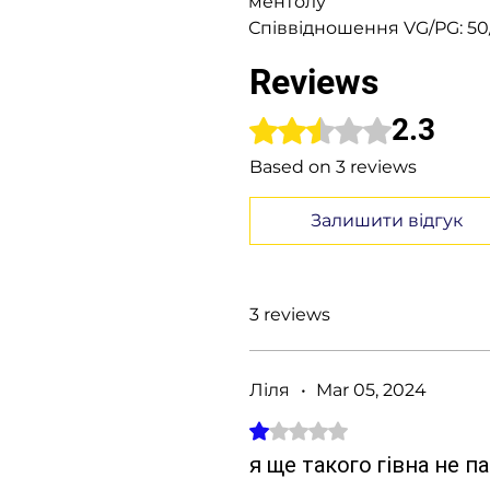
ментолу
Співвідношення VG/PG: 50
Reviews
2.3
Rated 2.3 out of 5 stars.
Based on 3 reviews
Залишити відгук
3 reviews
Ліля
•
Mar 05, 2024
Rated 1 out of 5 stars.
я ще такого гівна не п