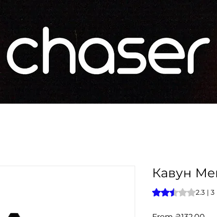
Кавун Ме
Rating is 2.3 out o
2.3 | 
Sal
From
₴132.00