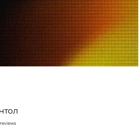
нтол
f five stars based on 3 reviews
3 reviews
e