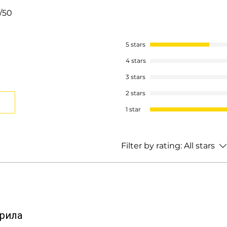
/50
5 stars
4 stars
3 stars
2 stars
1 star
Filter by rating:
All stars
арила