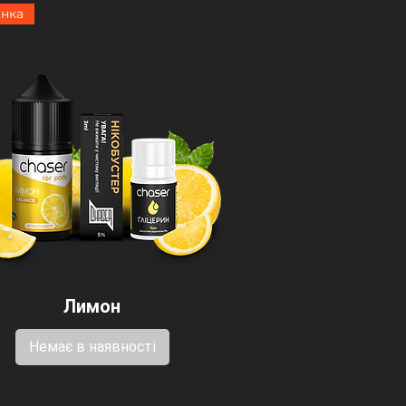
нка
Лимон
Немає в наявності